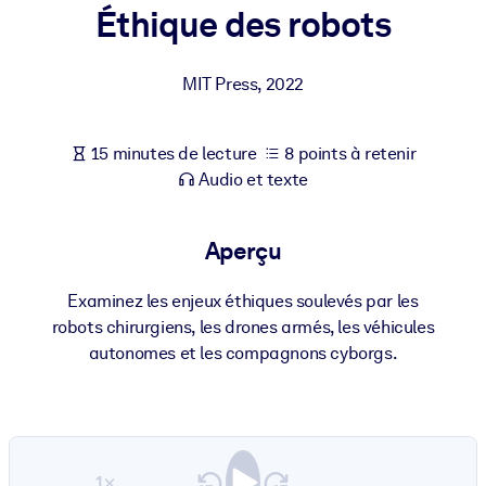
Bâtissez une main-d'œuvre plus saine et plus résiliente.
Éthique des robots
PAR SYSTÈME
MIT Press
,
2022
Pour LMS/LXP
Intégrez des connaissances vérifiées et concises dans votre
15 minutes de lecture
8 points à retenir
LMS/LXP pour de meilleurs résultats d'apprentissage.
Audio et texte
Pour bibliothèques d'entreprise
Enrichissez votre bibliothèque d'entreprise avec des connaissanc
Aperçu
commerciales fiables et prêtes à l'emploi.
Pour les systèmes d’IA
Examinez les enjeux éthiques soulevés par les
robots chirurgiens, les drones armés, les véhicules
Alimentez vos systèmes d'IA avec des connaissances fiables et
autonomes et les compagnons cyborgs.
structurées pour améliorer les résultats.
1×