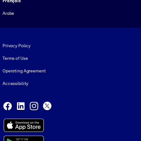
Français
Arabe
Footer legal
Privacy Policy
Terms of Use
Operating Agreement
Accessibility
Social and Apps
Facebook
LinkedIn
Instagram
X