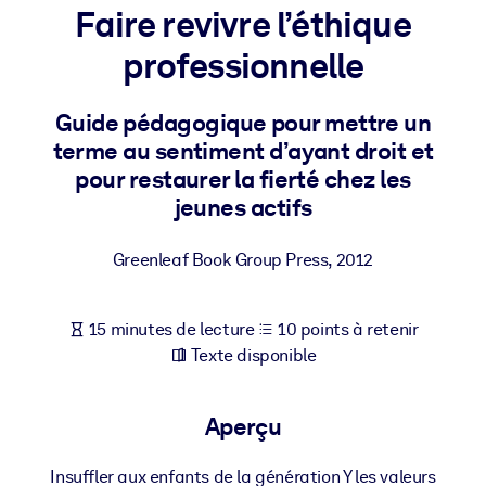
Bâtissez une main-d'œuvre plus saine et plus résiliente.
Faire revivre l’éthique
professionnelle
PAR SYSTÈME
Pour LMS/LXP
Guide pédagogique pour mettre un
Intégrez des connaissances vérifiées et concises dans votre
terme au sentiment d’ayant droit et
LMS/LXP pour de meilleurs résultats d'apprentissage.
pour restaurer la fierté chez les
Pour bibliothèques d'entreprise
jeunes actifs
Enrichissez votre bibliothèque d'entreprise avec des connaissanc
Greenleaf Book Group Press
,
2012
commerciales fiables et prêtes à l'emploi.
Pour les systèmes d’IA
15 minutes de lecture
10 points à retenir
Alimentez vos systèmes d'IA avec des connaissances fiables et
Texte disponible
structurées pour améliorer les résultats.
Aperçu
Insuffler aux enfants de la génération Y les valeurs