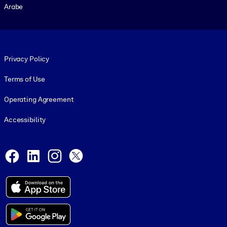
Arabe
Footer legal
Privacy Policy
Terms of Use
Operating Agreement
Accessibility
Social and Apps
Facebook
LinkedIn
Instagram
X