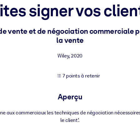
ites signer vos client
XP pour de meilleurs résultats d'apprentissage.
de vente et de négociation commerciale po
la vente
s commerciales fiables et prêtes à l'emploi.
Wiley
,
2020
cturées pour améliorer les résultats.
7 points à retenir
Aperçu
igne aux commerciaux les techniques de négociation nécessaires 
le client’.