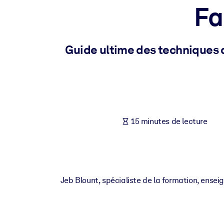
Fa
PAR SYSTÈME
Pour LMS/LXP
Intégrez des connaissances vérifiées et concises dans votre LMS/L
Guide ultime des techniques 
Pour bibliothèques d'entreprise
Enrichissez votre bibliothèque d'entreprise avec des connaissance
Pour les systèmes d’IA
Alimentez vos systèmes d'IA avec des connaissances fiables et stru
15 minutes de lecture
Jeb Blount, spécialiste de la formation, ense