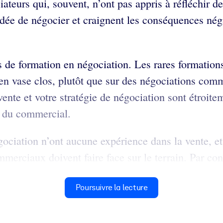
eurs qui, souvent, n’ont pas appris à réfléchir de
dée de négocier et craignent les conséquences nég
 de formation en négociation. Les rares formation
en vase clos, plutôt que sur des négociations comm
ente et votre stratégie de négociation sont étroitem
il du commercial.
ciation n’ont aucune expérience dans la vente, et 
merciaux doivent faire face sur le terrain. Par con
Poursuivre la lecture