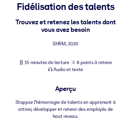
Bâtissez une main-d'œuvre plus saine et plus résiliente.
Fidélisation des talents
Trouvez et retenez les talents dont
PAR SYSTÈME
Pour LMS/LXP
vous avez besoin
Intégrez des connaissances vérifiées et concises dans votre
LMS/LXP pour de meilleurs résultats d'apprentissage.
SHRM
,
2020
Pour bibliothèques d'entreprise
15 minutes de lecture
8 points à retenir
Enrichissez votre bibliothèque d'entreprise avec des connaissanc
Audio et texte
commerciales fiables et prêtes à l'emploi.
Pour les systèmes d’IA
Aperçu
Alimentez vos systèmes d'IA avec des connaissances fiables et
structurées pour améliorer les résultats.
Stoppez l’hémorragie de talents en apprenant à
attirer, développer et retenir des employés de
haut niveau.