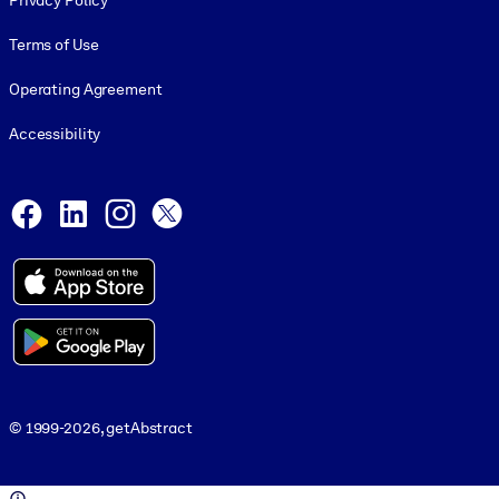
Privacy Policy
Terms of Use
Operating Agreement
Accessibility
Social and Apps
Facebook
LinkedIn
Instagram
X
© 1999-2026, getAbstract
© 1999-2026, getAbstract