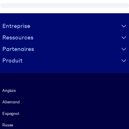
Visually hidden Text
Entreprise
Ressources
Partenaires
Produit
Langue
Anglais
Allemand
Espagnol
Russe