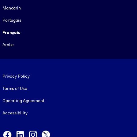
Mandarin
Portugais
Français
Arabe
Footer legal
Privacy Policy
Terms of Use
Operating Agreement
Accessibility
Social and Apps
Facebook
LinkedIn
Instagram
X