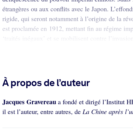
étrangères ou aux conflits avec le Japon. L’effond
rigide, qui seront notamment à l’origine de la ré
est proclamée en 1912, mettant fin au régime impé
‘traités inégaux’ et se mobilisent contre l’invasion
À propos de l’auteur
Jacques Gravereau
a fondé et dirigé l’Institut
La Chine après l’u
il est l’auteur, entre autres, de