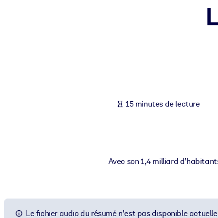
L
PAR SYSTÈME
Pour LMS/LXP
Intégrez des connaissances vérifiées et concises dans votre LMS/L
Pour bibliothèques d'entreprise
Enrichissez votre bibliothèque d'entreprise avec des connaissance
Pour les systèmes d’IA
15 minutes de lecture
Alimentez vos systèmes d'IA avec des connaissances fiables et stru
Avec son 1,4 milliard d’habitan
Le fichier audio du résumé n'est pas disponible actuell