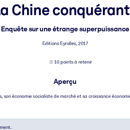
a Chine conquéran
XP pour de meilleurs résultats d'apprentissage.
Enquête sur une étrange superpuissance
s commerciales fiables et prêtes à l'emploi.
Editions Eyrolles
,
2017
10 points à retenir
cturées pour améliorer les résultats.
Aperçu
ts, son économie socialiste de marché et sa croissance économiqu
ement.