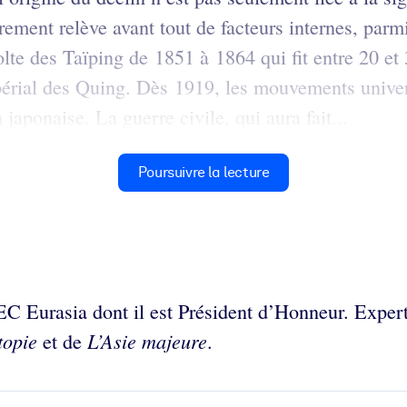
rement relève avant tout de facteurs internes, parm
volte des Taïping de 1851 à 1864 qui fit entre 20 e
rial des Quing. Dès 1919, les mouvements universita
 japonaise. La guerre civile, qui aura fait...
Poursuivre la lecture
 HEC Eurasia dont il est Président d’Honneur. Exper
topie
L’Asie majeure
et de
.