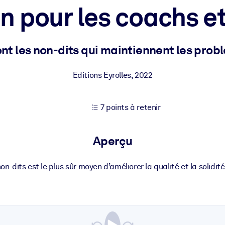
on pour les coachs 
XP pour de meilleurs résultats d'apprentissage.
nt les non-dits qui maintiennent les pro
s commerciales fiables et prêtes à l'emploi.
Editions Eyrolles
,
2022
7 points à retenir
cturées pour améliorer les résultats.
Aperçu
non-dits est le plus sûr moyen d’améliorer la qualité et la solidit