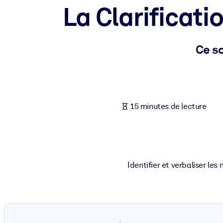
La Clarificati
PAR SYSTÈME
Pour LMS/LXP
Intégrez des connaissances vérifiées et concises dans votre LMS/L
Ce so
Pour bibliothèques d'entreprise
Enrichissez votre bibliothèque d'entreprise avec des connaissance
Pour les systèmes d’IA
15 minutes de lecture
Alimentez vos systèmes d'IA avec des connaissances fiables et stru
Identifier et verbaliser les 