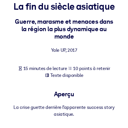
Bâtissez une main-d'œuvre plus saine et plus résiliente.
La fin du siècle asiatique
Guerre, marasme et menaces dans
PAR SYSTÈME
Pour LMS/LXP
la région la plus dynamique au
monde
Intégrez des connaissances vérifiées et concises dans votre
LMS/LXP pour de meilleurs résultats d'apprentissage.
Yale UP
,
2017
Pour bibliothèques d'entreprise
Enrichissez votre bibliothèque d'entreprise avec des connaissanc
15 minutes de lecture
10 points à retenir
commerciales fiables et prêtes à l'emploi.
Texte disponible
Pour les systèmes d’IA
Alimentez vos systèmes d'IA avec des connaissances fiables et
Aperçu
structurées pour améliorer les résultats.
La crise guette derrière l’apparente success story
asiatique.