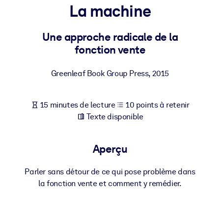
Bâtissez une main-d'œuvre plus saine et plus résiliente.
La machine
Une approche radicale de la
PAR SYSTÈME
Pour LMS/LXP
fonction vente
Intégrez des connaissances vérifiées et concises dans votre
LMS/LXP pour de meilleurs résultats d'apprentissage.
Greenleaf Book Group Press
,
2015
Pour bibliothèques d'entreprise
15 minutes de lecture
10 points à retenir
Enrichissez votre bibliothèque d'entreprise avec des connaissanc
Texte disponible
commerciales fiables et prêtes à l'emploi.
Pour les systèmes d’IA
Aperçu
Alimentez vos systèmes d'IA avec des connaissances fiables et
structurées pour améliorer les résultats.
Parler sans détour de ce qui pose problème dans
la fonction vente et comment y remédier.