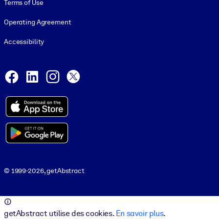
Terms of Use
Operating Agreement
Accessibility
Social and Apps
Facebook
LinkedIn
Instagram
X
© 1999-2026, getAbstract
© 1999-2026, getAbstract
getAbstract utilise des cookies.
En savoir plus
.