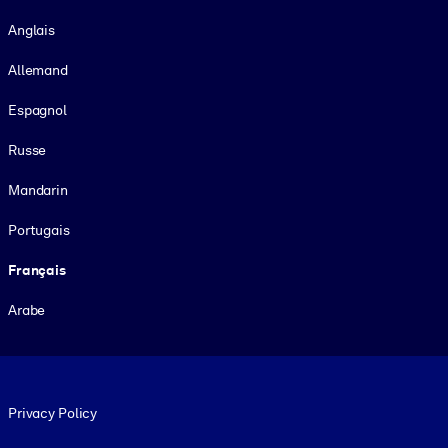
Langue
Anglais
Allemand
Espagnol
Russe
Mandarin
Portugais
Français
Arabe
Footer legal
Privacy Policy