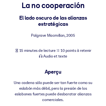
Bâtissez une main-d'œuvre plus saine et plus résiliente.
La no cooperación
El lado oscuro de las alianzas
PAR SYSTÈME
Pour LMS/LXP
estratégicas
Intégrez des connaissances vérifiées et concises dans votre
LMS/LXP pour de meilleurs résultats d'apprentissage.
Palgrave Macmillan
,
2005
Pour bibliothèques d'entreprise
15 minutes de lecture
10 points à retenir
Enrichissez votre bibliothèque d'entreprise avec des connaissanc
Audio et texte
commerciales fiables et prêtes à l'emploi.
Pour les systèmes d’IA
Aperçu
Alimentez vos systèmes d'IA avec des connaissances fiables et
structurées pour améliorer les résultats.
Una cadena sólo puede ser tan fuerte como su
eslabón más débil, pero la presión de los
eslabones fuertes puede desbaratar alianzas
comerciales.