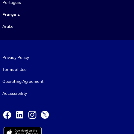
Portugais
Français
Arabe
Footer legal
Privacy Policy
Terms of Use
Operating Agreement
Accessibility
Social and Apps
Facebook
LinkedIn
Instagram
X