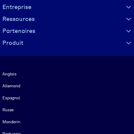
Visually hidden Text
Entreprise
Ressources
Partenaires
Produit
Langue
Anglais
Allemand
Espagnol
Russe
Mandarin
Portugais