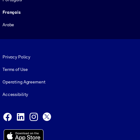
Français
Arabe
Footer legal
Privacy Policy
Terms of Use
Operating Agreement
Accessibility
Social and Apps
Facebook
LinkedIn
Instagram
X