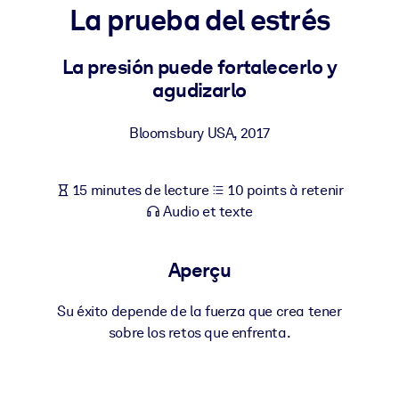
Bâtissez une main-d'œuvre plus saine et plus résiliente.
La prueba del estrés
La presión puede fortalecerlo y
PAR SYSTÈME
Pour LMS/LXP
agudizarlo
Intégrez des connaissances vérifiées et concises dans votre
LMS/LXP pour de meilleurs résultats d'apprentissage.
Bloomsbury USA
,
2017
Pour bibliothèques d'entreprise
15 minutes de lecture
10 points à retenir
Enrichissez votre bibliothèque d'entreprise avec des connaissanc
Audio et texte
commerciales fiables et prêtes à l'emploi.
Pour les systèmes d’IA
Aperçu
Alimentez vos systèmes d'IA avec des connaissances fiables et
structurées pour améliorer les résultats.
Su éxito depende de la fuerza que crea tener
sobre los retos que enfrenta.