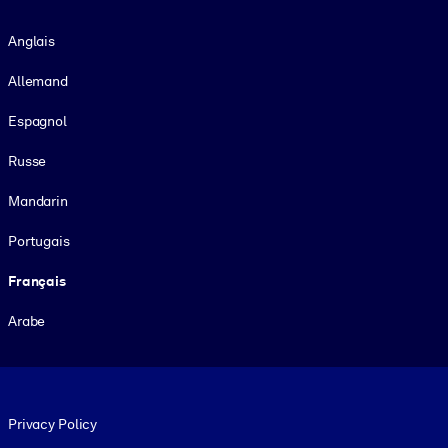
Langue
Anglais
Allemand
Espagnol
Russe
Mandarin
Portugais
Français
Arabe
Footer legal
Privacy Policy