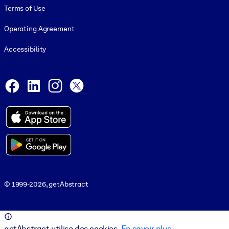
Terms of Use
Operating Agreement
Accessibility
Social and Apps
Facebook
LinkedIn
Instagram
X
© 1999-2026, getAbstract
© 1999-2026, getAbstract
getAbstract utilise des cookies.
En savoir plus
.