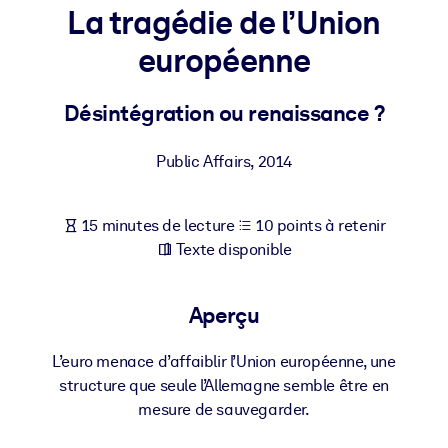
Bâtissez une main-d'œuvre plus saine et plus résiliente.
La tragédie de l’Union
européenne
PAR SYSTÈME
Pour LMS/LXP
Désintégration ou renaissance ?
Intégrez des connaissances vérifiées et concises dans votre
LMS/LXP pour de meilleurs résultats d'apprentissage.
Public Affairs
,
2014
Pour bibliothèques d'entreprise
Enrichissez votre bibliothèque d'entreprise avec des connaissanc
15 minutes de lecture
10 points à retenir
commerciales fiables et prêtes à l'emploi.
Texte disponible
Pour les systèmes d’IA
Alimentez vos systèmes d'IA avec des connaissances fiables et
Aperçu
structurées pour améliorer les résultats.
L’euro menace d’affaiblir l’Union européenne, une
structure que seule l’Allemagne semble être en
mesure de sauvegarder.