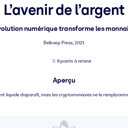
L’avenir de l’argent
XP pour de meilleurs résultats d'apprentissage.
olution numérique transforme les monnaie
s commerciales fiables et prêtes à l'emploi.
Belknap Press
,
2021
9 points à retenir
cturées pour améliorer les résultats.
Aperçu
ent liquide disparaît, mais les cryptomonnaies ne le remplacero