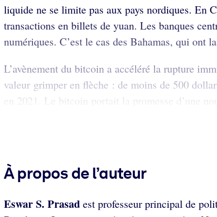
liquide ne se limite pas aux pays nordiques. En C
transactions en billets de yuan. Les banques cen
numériques. C’est le cas des Bahamas, qui ont 
L’avènement du bitcoin a accéléré la rupture im
valeur grimper en flèche : de moins de 500 dollar
en 2021. Le bitcoin portait la promesse d’une nouv
À propos de l’auteur
Eswar S. Prasad
est professeur principal de poli