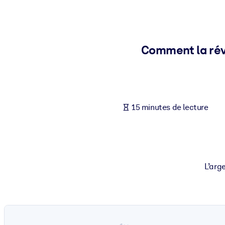
PAR SYSTÈME
Pour LMS/LXP
Intégrez des connaissances vérifiées et concises dans votre LMS/L
Comment la rév
Pour bibliothèques d'entreprise
Enrichissez votre bibliothèque d'entreprise avec des connaissance
Pour les systèmes d’IA
15 minutes de lecture
Alimentez vos systèmes d'IA avec des connaissances fiables et stru
L’arg