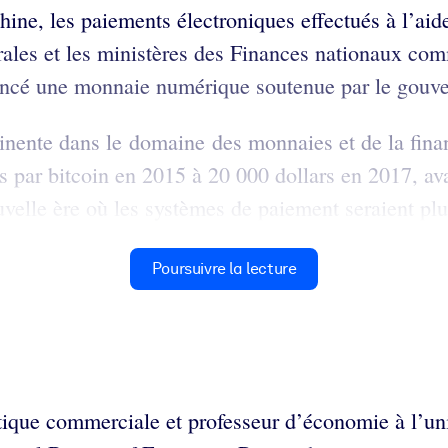
hine, les paiements électroniques effectués à l’ai
trales et les ministères des Finances nationaux c
lancé une monnaie numérique soutenue par le gouv
minente dans le domaine des monnaies et de la fin
s par bitcoin en 2015 à 20 000 dollars en 2017, ava
elle ère où les systèmes de paiement seraient plus
Poursuivre la lecture
tique commerciale et professeur d’économie à l’univ