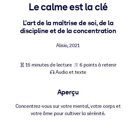
Bâtissez une main-d'œuvre plus saine et plus résiliente.
Le calme est la clé
L’art de la maîtrise de soi, de la
PAR SYSTÈME
Pour LMS/LXP
discipline et de la concentration
Intégrez des connaissances vérifiées et concises dans votre
LMS/LXP pour de meilleurs résultats d'apprentissage.
Alisio
,
2021
Pour bibliothèques d'entreprise
15 minutes de lecture
6 points à retenir
Enrichissez votre bibliothèque d'entreprise avec des connaissanc
Audio et texte
commerciales fiables et prêtes à l'emploi.
Pour les systèmes d’IA
Aperçu
Alimentez vos systèmes d'IA avec des connaissances fiables et
structurées pour améliorer les résultats.
Concentrez-vous sur votre mental, votre corps et
votre âme pour cultiver la sérénité.