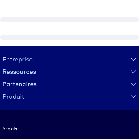
Visually hidden Text
Entreprise
Ressources
Partenaires
Produit
Langue
Anglais