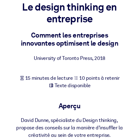
Bâtissez une main-d'œuvre plus saine et plus résiliente.
Le design thinking en
entreprise
PAR SYSTÈME
Pour LMS/LXP
Comment les entreprises
Intégrez des connaissances vérifiées et concises dans votre
innovantes optimisent le design
LMS/LXP pour de meilleurs résultats d'apprentissage.
Pour bibliothèques d'entreprise
University of Toronto Press
,
2018
Enrichissez votre bibliothèque d'entreprise avec des connaissanc
commerciales fiables et prêtes à l'emploi.
15 minutes de lecture
10 points à retenir
Pour les systèmes d’IA
Texte disponible
Alimentez vos systèmes d'IA avec des connaissances fiables et
structurées pour améliorer les résultats.
Aperçu
David Dunne, spécialiste du Design thinking,
propose des conseils sur la manière d’insuffler la
créativité au sein de votre entreprise.