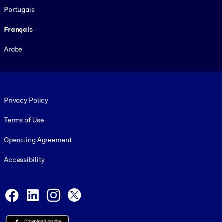
Portugais
Français
Arabe
Footer legal
Privacy Policy
Terms of Use
Operating Agreement
Accessibility
Social and Apps
Facebook
LinkedIn
Instagram
X