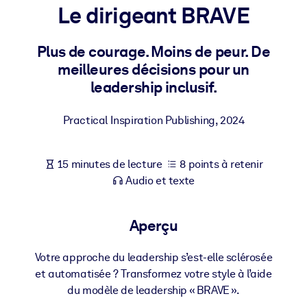
Bâtissez une main-d'œuvre plus saine et plus résiliente.
Le dirigeant BRAVE
Plus de courage. Moins de peur. De
PAR SYSTÈME
Pour LMS/LXP
meilleures décisions pour un
leadership inclusif.
Intégrez des connaissances vérifiées et concises dans votre
LMS/LXP pour de meilleurs résultats d'apprentissage.
Practical Inspiration Publishing
,
2024
Pour bibliothèques d'entreprise
Enrichissez votre bibliothèque d'entreprise avec des connaissanc
15 minutes de lecture
8 points à retenir
commerciales fiables et prêtes à l'emploi.
Audio et texte
Pour les systèmes d’IA
Alimentez vos systèmes d'IA avec des connaissances fiables et
Aperçu
structurées pour améliorer les résultats.
Votre approche du leadership s’est-elle sclérosée
et automatisée ? Transformez votre style à l’aide
du modèle de leadership « BRAVE ».