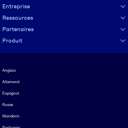
Visually hidden Text
Entreprise
Ressources
Partenaires
Produit
Langue
Anglais
Allemand
Espagnol
Russe
Mandarin
Portugais