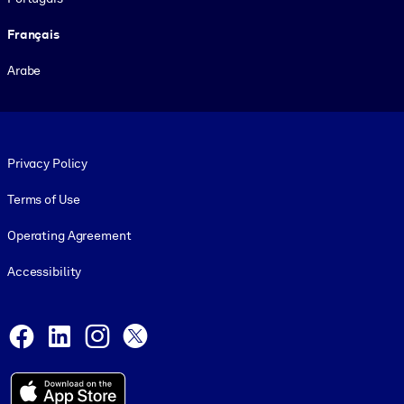
Français
Arabe
Footer legal
Privacy Policy
Terms of Use
Operating Agreement
Accessibility
Social and Apps
Facebook
LinkedIn
Instagram
X