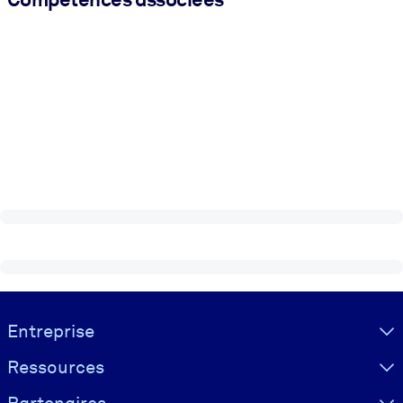
Visually hidden Text
Entreprise
Ressources
Partenaires