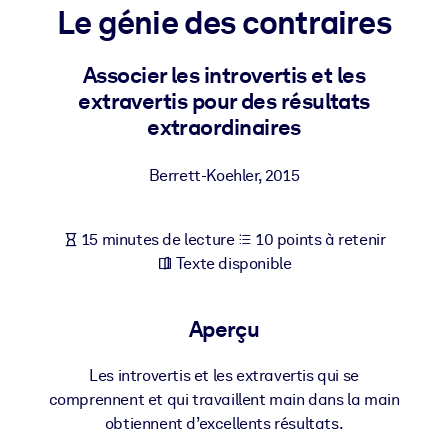
Bâtissez une main-d'œuvre plus saine et plus résiliente.
Le génie des contraires
Associer les introvertis et les
PAR SYSTÈME
Pour LMS/LXP
extravertis pour des résultats
extraordinaires
Intégrez des connaissances vérifiées et concises dans votre
LMS/LXP pour de meilleurs résultats d'apprentissage.
Berrett-Koehler
,
2015
Pour bibliothèques d'entreprise
Enrichissez votre bibliothèque d'entreprise avec des connaissanc
15 minutes de lecture
10 points à retenir
commerciales fiables et prêtes à l'emploi.
Texte disponible
Pour les systèmes d’IA
Alimentez vos systèmes d'IA avec des connaissances fiables et
Aperçu
structurées pour améliorer les résultats.
Les introvertis et les extravertis qui se
comprennent et qui travaillent main dans la main
obtiennent d’excellents résultats.