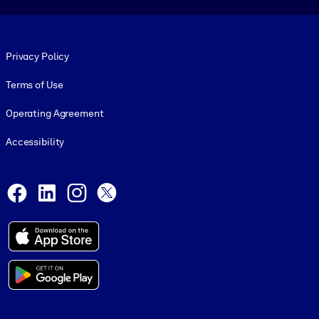
Footer legal
Privacy Policy
Terms of Use
Operating Agreement
Accessibility
Social and Apps
Facebook
LinkedIn
Instagram
X
© 1999-2026, getAbstract