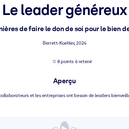
Le leader généreux
XP pour de meilleurs résultats d'apprentissage.
ières de faire le don de soi pour le bien d
s commerciales fiables et prêtes à l'emploi.
Berrett-Koehler
,
2024
8 points à retenir
cturées pour améliorer les résultats.
Aperçu
collaborateurs et les entreprises ont besoin de leaders bienveill