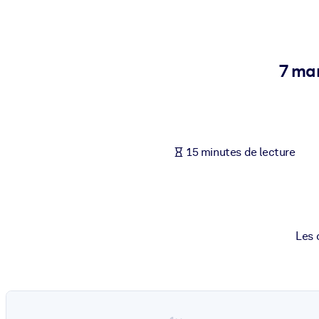
PAR SYSTÈME
Pour LMS/LXP
Intégrez des connaissances vérifiées et concises dans votre LMS/L
7 man
Pour bibliothèques d'entreprise
Enrichissez votre bibliothèque d'entreprise avec des connaissance
Pour les systèmes d’IA
15 minutes de lecture
Alimentez vos systèmes d'IA avec des connaissances fiables et stru
Les 