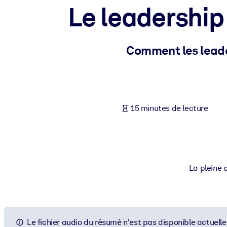
Le leadership 
PAR SYSTÈME
Pour LMS/LXP
Intégrez des connaissances vérifiées et concises dans votre LMS/L
Comment les leader
Pour bibliothèques d'entreprise
Enrichissez votre bibliothèque d'entreprise avec des connaissance
Pour les systèmes d’IA
15 minutes de lecture
Alimentez vos systèmes d'IA avec des connaissances fiables et stru
La pleine 
Le fichier audio du résumé n'est pas disponible actuell