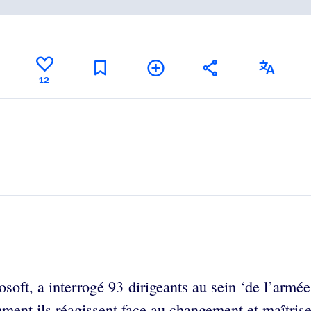
12
osoft, a interrogé 93 dirigeants au sein ‘de l’arm
ment ils réagissent face au changement et maîtrisent