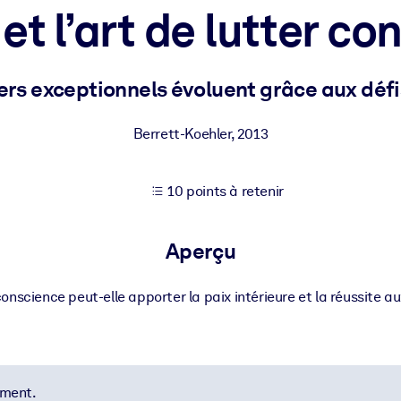
et l’art de lutter con
XP pour de meilleurs résultats d'apprentissage.
s exceptionnels évoluent grâce aux défis
s commerciales fiables et prêtes à l'emploi.
Berrett-Koehler
,
2013
10 points à retenir
cturées pour améliorer les résultats.
Aperçu
conscience peut-elle apporter la paix intérieure et la réussite au
ement.