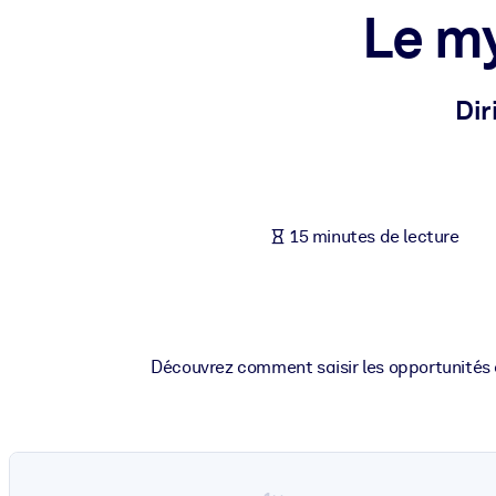
Le my
PAR SYSTÈME
Pour LMS/LXP
Intégrez des connaissances vérifiées et concises dans votre LMS/L
Dir
Pour bibliothèques d'entreprise
Enrichissez votre bibliothèque d'entreprise avec des connaissance
Pour les systèmes d’IA
15 minutes de lecture
Alimentez vos systèmes d'IA avec des connaissances fiables et stru
Découvrez comment saisir les opportunités e