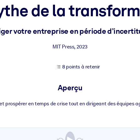
the de la transfor
XP pour de meilleurs résultats d'apprentissage.
iger votre entreprise en période d’incerti
s commerciales fiables et prêtes à l'emploi.
MIT Press
,
2023
8 points à retenir
cturées pour améliorer les résultats.
Aperçu
t prospérer en temps de crise tout en dirigeant des équipes ag