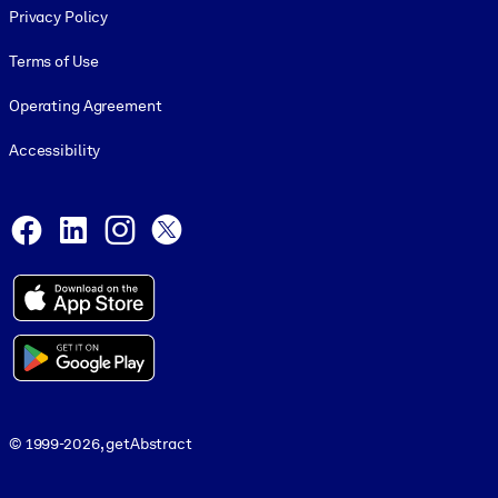
Privacy Policy
Terms of Use
Operating Agreement
Accessibility
Social and Apps
Facebook
LinkedIn
Instagram
X
© 1999-2026, getAbstract
© 1999-2026, getAbstract