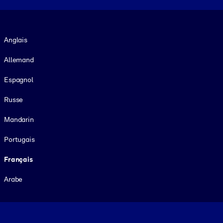
Langue
Anglais
Allemand
Espagnol
Russe
Mandarin
Portugais
Français
Arabe
Footer legal