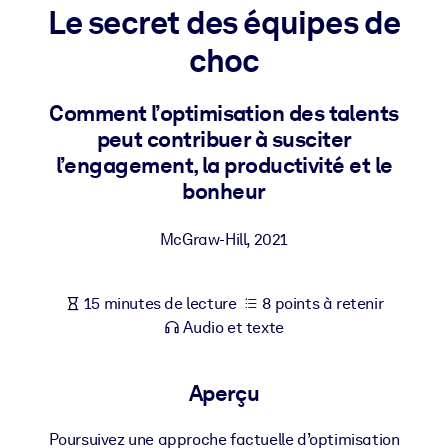
Bâtissez une main-d'œuvre plus saine et plus résiliente.
Le secret des équipes de
choc
PAR SYSTÈME
Pour LMS/LXP
Comment l’optimisation des talents
Intégrez des connaissances vérifiées et concises dans votre
peut contribuer à susciter
LMS/LXP pour de meilleurs résultats d'apprentissage.
l’engagement, la productivité et le
Pour bibliothèques d'entreprise
bonheur
Enrichissez votre bibliothèque d'entreprise avec des connaissanc
McGraw-Hill
,
2021
commerciales fiables et prêtes à l'emploi.
Pour les systèmes d’IA
15 minutes de lecture
8 points à retenir
Alimentez vos systèmes d'IA avec des connaissances fiables et
Audio et texte
structurées pour améliorer les résultats.
Aperçu
Poursuivez une approche factuelle d’optimisation