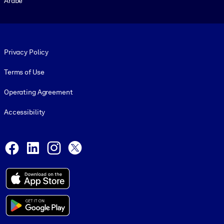
Arabe
Footer legal
Privacy Policy
Terms of Use
Operating Agreement
Accessibility
Social and Apps
Facebook
LinkedIn
Instagram
X