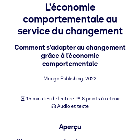
Bâtissez une main-d'œuvre plus saine et plus résiliente.
L’économie
comportementale au
PAR SYSTÈME
service du changement
Pour LMS/LXP
Intégrez des connaissances vérifiées et concises dans votre
Comment s’adapter au changement
LMS/LXP pour de meilleurs résultats d'apprentissage.
grâce à l’économie
Pour bibliothèques d'entreprise
comportementale
Enrichissez votre bibliothèque d'entreprise avec des connaissanc
commerciales fiables et prêtes à l'emploi.
Mango Publishing
,
2022
Pour les systèmes d’IA
Alimentez vos systèmes d'IA avec des connaissances fiables et
15 minutes de lecture
8 points à retenir
structurées pour améliorer les résultats.
Audio et texte
Aperçu