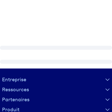
Visually hidden Text
Entreprise
Ressources
Partenaires
Produit