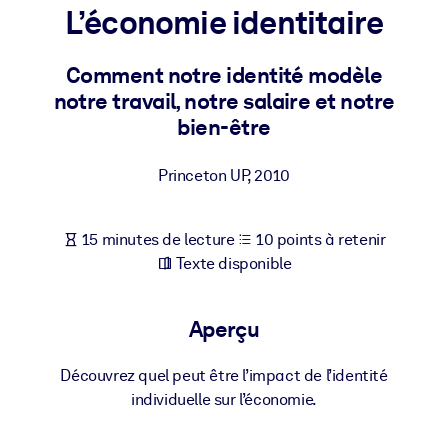
Bâtissez une main-d'œuvre plus saine et plus résiliente.
L’économie identitaire
Comment notre identité modèle
PAR SYSTÈME
Pour LMS/LXP
notre travail, notre salaire et notre
bien-être
Intégrez des connaissances vérifiées et concises dans votre
LMS/LXP pour de meilleurs résultats d'apprentissage.
Princeton UP
,
2010
Pour bibliothèques d'entreprise
Enrichissez votre bibliothèque d'entreprise avec des connaissanc
15 minutes de lecture
10 points à retenir
commerciales fiables et prêtes à l'emploi.
Texte disponible
Pour les systèmes d’IA
Alimentez vos systèmes d'IA avec des connaissances fiables et
Aperçu
structurées pour améliorer les résultats.
Découvrez quel peut être l’impact de l’identité
individuelle sur l’économie.