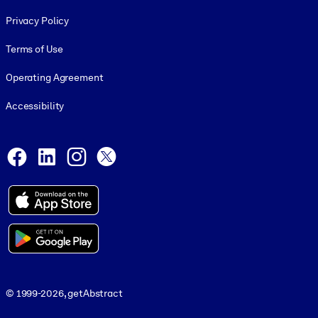
Footer legal
Privacy Policy
Terms of Use
Operating Agreement
Accessibility
Social and Apps
Facebook
LinkedIn
Instagram
X
© 1999-2026, getAbstract
© 1999-2026, getAbstract