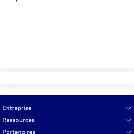
Visually hidden Text
Entreprise
Ressources
Partenaires