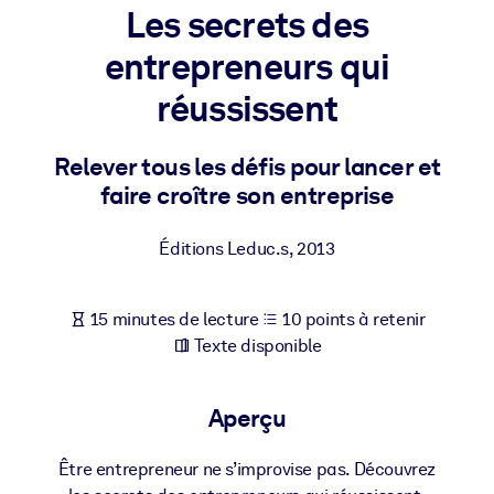
Bâtissez une main-d'œuvre plus saine et plus résiliente.
Les secrets des
entrepreneurs qui
PAR SYSTÈME
réussissent
Pour LMS/LXP
Intégrez des connaissances vérifiées et concises dans votre
Relever tous les défis pour lancer et
LMS/LXP pour de meilleurs résultats d'apprentissage.
faire croître son entreprise
Pour bibliothèques d'entreprise
Enrichissez votre bibliothèque d'entreprise avec des connaissanc
Éditions Leduc.s
,
2013
commerciales fiables et prêtes à l'emploi.
Pour les systèmes d’IA
15 minutes de lecture
10 points à retenir
Alimentez vos systèmes d'IA avec des connaissances fiables et
Texte disponible
structurées pour améliorer les résultats.
Aperçu
Être entrepreneur ne s’improvise pas. Découvrez