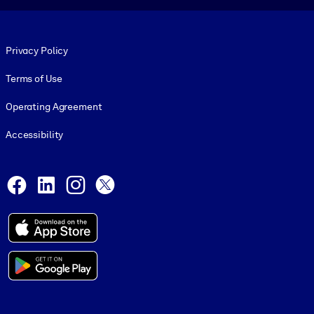
Footer legal
Privacy Policy
Terms of Use
Operating Agreement
Accessibility
Social and Apps
Facebook
LinkedIn
Instagram
X
© 1999-2026, getAbstract