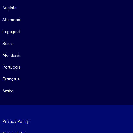
Langue
Anglais
Allemand
Espagnol
Russe
Mandarin
Portugais
Français
Arabe
Footer legal
Privacy Policy