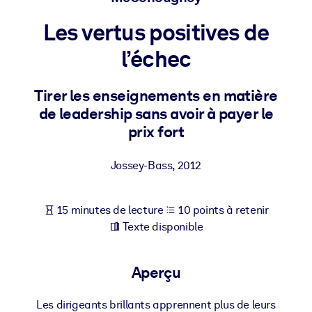
Bâtissez une main-d'œuvre plus saine et plus résiliente.
Les vertus positives de
PAR SYSTÈME
l’échec
Pour LMS/LXP
Intégrez des connaissances vérifiées et concises dans votre
Tirer les enseignements en matière
LMS/LXP pour de meilleurs résultats d'apprentissage.
de leadership sans avoir à payer le
Pour bibliothèques d'entreprise
prix fort
Enrichissez votre bibliothèque d'entreprise avec des connaissanc
Jossey-Bass
,
2012
commerciales fiables et prêtes à l'emploi.
Pour les systèmes d’IA
15 minutes de lecture
10 points à retenir
Alimentez vos systèmes d'IA avec des connaissances fiables et
Texte disponible
structurées pour améliorer les résultats.
Aperçu
Les dirigeants brillants apprennent plus de leurs