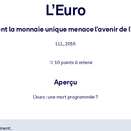
L’Euro
XP pour de meilleurs résultats d'apprentissage.
t la monnaie unique menace l’avenir de l
s commerciales fiables et prêtes à l'emploi.
LLL
,
2016
10 points à retenir
cturées pour améliorer les résultats.
Aperçu
L’euro : une mort programmée ?
ement.