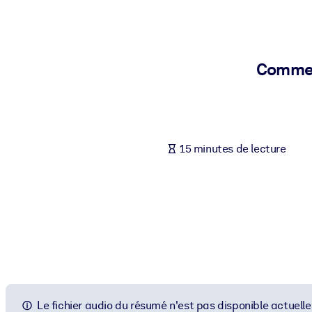
PAR SYSTÈME
Pour LMS/LXP
Intégrez des connaissances vérifiées et concises dans votre LMS/L
Commen
Pour bibliothèques d'entreprise
Enrichissez votre bibliothèque d'entreprise avec des connaissance
Pour les systèmes d’IA
15 minutes de lecture
Alimentez vos systèmes d'IA avec des connaissances fiables et stru
Le fichier audio du résumé n'est pas disponible actuell