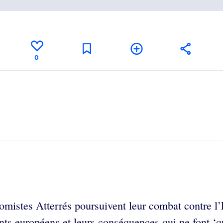
0
omistes Atterrés poursuivent leur combat contre l’
ts européens et leurs conséquences qui ne font ‘qu