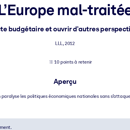
L’Europe mal-traité
XP pour de meilleurs résultats d'apprentissage.
cte budgétaire et ouvrir d’autres perspect
s commerciales fiables et prêtes à l'emploi.
LLL
,
2012
10 points à retenir
cturées pour améliorer les résultats.
Aperçu
paralyse les politiques économiques nationales sans s’attaquer 
ement.