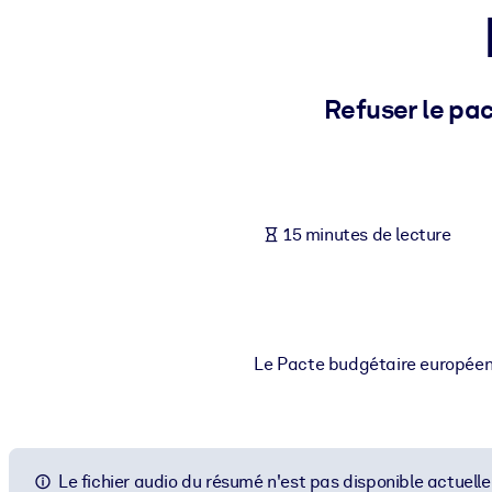
PAR SYSTÈME
Pour LMS/LXP
Intégrez des connaissances vérifiées et concises dans votre LMS/L
Refuser le pa
Pour bibliothèques d'entreprise
Enrichissez votre bibliothèque d'entreprise avec des connaissance
Pour les systèmes d’IA
15 minutes de lecture
Alimentez vos systèmes d'IA avec des connaissances fiables et stru
Le Pacte budgétaire européen 
Le fichier audio du résumé n'est pas disponible actuell