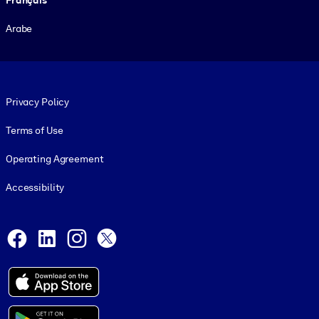
Arabe
Footer legal
Privacy Policy
Terms of Use
Operating Agreement
Accessibility
Social and Apps
Facebook
LinkedIn
Instagram
X