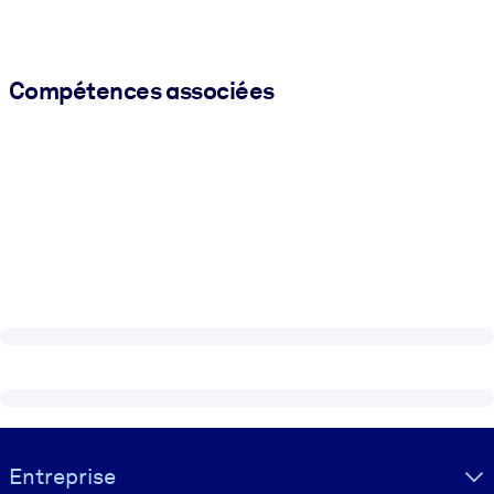
Compétences associées
Visually hidden Text
Entreprise