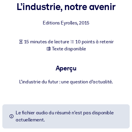
Bâtissez une main-d'œuvre plus saine et plus résiliente.
L’industrie, notre avenir
PAR SYSTÈME
Editions Eyrolles
,
2015
Pour LMS/LXP
Intégrez des connaissances vérifiées et concises dans votre
15 minutes de lecture
10 points à retenir
LMS/LXP pour de meilleurs résultats d'apprentissage.
Texte disponible
Pour bibliothèques d'entreprise
Enrichissez votre bibliothèque d'entreprise avec des connaissanc
Aperçu
commerciales fiables et prêtes à l'emploi.
Pour les systèmes d’IA
L’industrie du futur : une question d’actualité.
Alimentez vos systèmes d'IA avec des connaissances fiables et
structurées pour améliorer les résultats.
Le fichier audio du résumé n'est pas disponible
actuellement.