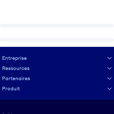
Visually hidden Text
Entreprise
Ressources
Partenaires
Produit
Langue