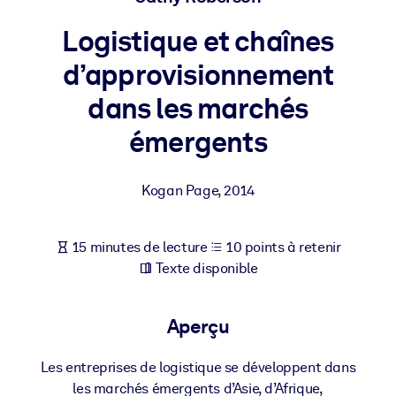
Bâtissez une main-d'œuvre plus saine et plus résiliente.
Logistique et chaînes
PAR SYSTÈME
d’approvisionnement
Pour LMS/LXP
dans les marchés
Intégrez des connaissances vérifiées et concises dans votre
LMS/LXP pour de meilleurs résultats d'apprentissage.
émergents
Pour bibliothèques d'entreprise
Kogan Page
,
2014
Enrichissez votre bibliothèque d'entreprise avec des connaissanc
commerciales fiables et prêtes à l'emploi.
Pour les systèmes d’IA
15 minutes de lecture
10 points à retenir
Texte disponible
Alimentez vos systèmes d'IA avec des connaissances fiables et
structurées pour améliorer les résultats.
Aperçu
Les entreprises de logistique se développent dans
les marchés émergents d’Asie, d’Afrique,