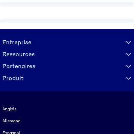
Visually hidden Text
Entreprise
Ressources
Partenaires
Produit
Langue
Anglais
Allemand
Espagnol