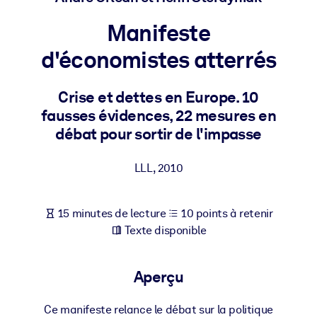
Bâtissez une main-d'œuvre plus saine et plus résiliente.
Manifeste
PAR SYSTÈME
d'économistes atterrés
Pour LMS/LXP
Intégrez des connaissances vérifiées et concises dans votre
Crise et dettes en Europe. 10
LMS/LXP pour de meilleurs résultats d'apprentissage.
fausses évidences, 22 mesures en
Pour bibliothèques d'entreprise
débat pour sortir de l'impasse
Enrichissez votre bibliothèque d'entreprise avec des connaissanc
LLL
,
2010
commerciales fiables et prêtes à l'emploi.
Pour les systèmes d’IA
15 minutes de lecture
10 points à retenir
Alimentez vos systèmes d'IA avec des connaissances fiables et
Texte disponible
structurées pour améliorer les résultats.
Aperçu
Ce manifeste relance le débat sur la politique