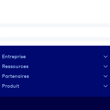
Visually hidden Text
Entreprise
Ressources
Partenaires
Produit
Langue