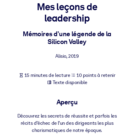
Bâtissez une main-d'œuvre plus saine et plus résiliente.
Mes leçons de
leadership
PAR SYSTÈME
Pour LMS/LXP
Mémoires d’une légende de la
Intégrez des connaissances vérifiées et concises dans votre
Silicon Valley
LMS/LXP pour de meilleurs résultats d'apprentissage.
Pour bibliothèques d'entreprise
Alisio
,
2019
Enrichissez votre bibliothèque d'entreprise avec des connaissanc
commerciales fiables et prêtes à l'emploi.
15 minutes de lecture
10 points à retenir
Pour les systèmes d’IA
Texte disponible
Alimentez vos systèmes d'IA avec des connaissances fiables et
structurées pour améliorer les résultats.
Aperçu
Découvrez les secrets de réussite et parfois les
récits d’échec de l’un des dirigeants les plus
charismatiques de notre époque.