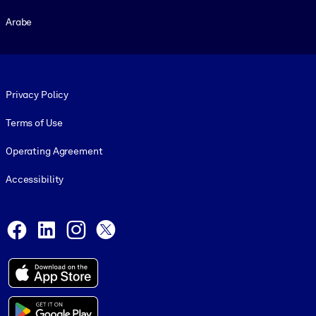
Arabe
Footer legal
Privacy Policy
Terms of Use
Operating Agreement
Accessibility
Social and Apps
Facebook
LinkedIn
Instagram
X