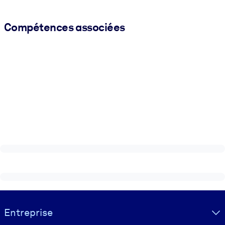
Compétences associées
Visually hidden Text
Entreprise