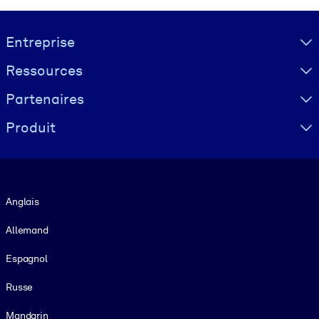
Visually hidden Text
Entreprise
Ressources
Partenaires
Produit
Langue
Anglais
Allemand
Espagnol
Russe
Mandarin