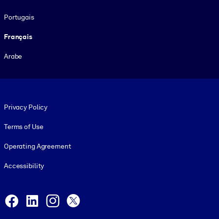
Portugais
Français
Arabe
Footer legal
Privacy Policy
Terms of Use
Operating Agreement
Accessibility
Social and Apps
Facebook
LinkedIn
Instagram
X