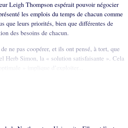
esseur Leigh Thompson espérait pouvoir négocier
a présenté les emplois du temps de chacun comme
s que leurs priorités, bien que différentes de
ction des besoins de chacun.
e ne pas coopérer, et ils ont pensé, à tort, que
 Herb Simon, la « solution satisfaisante ». Cela
optimale » implique d’exploiter...