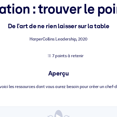
tion : trouver le poi
XP pour de meilleurs résultats d'apprentissage.
De l’art de ne rien laisser sur la table
s commerciales fiables et prêtes à l'emploi.
HarperCollins Leadership
,
2020
7 points à retenir
cturées pour améliorer les résultats.
Aperçu
s voici les ressources dont vous aurez besoin pour créer un chef-