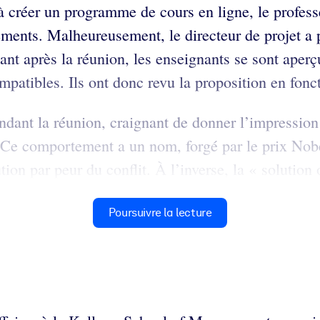
ée à créer un programme de cours en ligne, le prof
gements. Malheureusement, le directeur de projet 
ant après la réunion, les enseignants se sont aperçu
mpatibles. Ils ont donc revu la proposition en fon
dant la réunion, craignant de donner l’impression d
Ce comportement a un nom, forgé par le prix Nobel
ion par peur du conflit. À l’inverse, la « solution 
Poursuivre la lecture