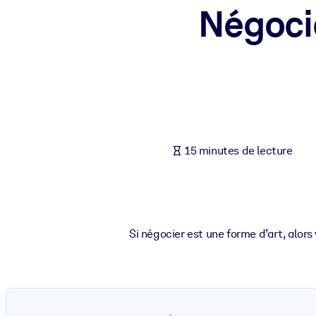
Négocia
PAR SYSTÈME
Pour LMS/LXP
Intégrez des connaissances vérifiées et concises dans votre LMS/L
Pour bibliothèques d'entreprise
Enrichissez votre bibliothèque d'entreprise avec des connaissance
Pour les systèmes d’IA
15 minutes de lecture
Alimentez vos systèmes d'IA avec des connaissances fiables et stru
Si négocier est une forme d’art, alor