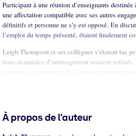
​​Participant à une réunion d’enseignants destin
une affectation compatible avec ses autres enga
définitifs et personne ne s’y est opposé. En discut
l’emploi du temps présenté, étaient finalement co
Leigh Thompson et ses collègues s’étaient tus pen
leurs demandes d’aménagement seraient refusés. 
consiste à se contenter de la moins mauvaise solut
À propos de l’auteur