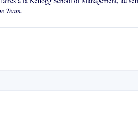
ffaires à la Kellogg School of Management, au sein 
he Team.