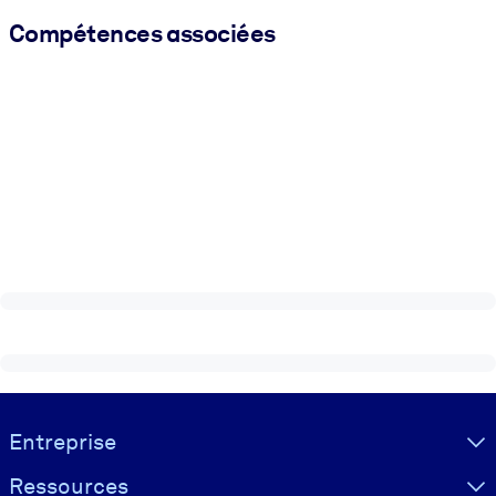
Compétences associées
Visually hidden Text
Entreprise
Ressources