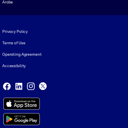
Arabe
Footer legal
Privacy Policy
Terms of Use
Operating Agreement
Accessibility
Social and Apps
Facebook
LinkedIn
Instagram
X