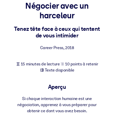
Bâtissez une main-d'œuvre plus saine et plus résiliente.
Négocier avec un
harceleur
PAR SYSTÈME
Pour LMS/LXP
Tenez tête face à ceux qui tentent
Intégrez des connaissances vérifiées et concises dans votre
de vous intimider
LMS/LXP pour de meilleurs résultats d'apprentissage.
Pour bibliothèques d'entreprise
Career Press
,
2018
Enrichissez votre bibliothèque d'entreprise avec des connaissanc
commerciales fiables et prêtes à l'emploi.
15 minutes de lecture
10 points à retenir
Pour les systèmes d’IA
Texte disponible
Alimentez vos systèmes d'IA avec des connaissances fiables et
structurées pour améliorer les résultats.
Aperçu
Si chaque interaction humaine est une
négociation, apprenez à vous préparer pour
obtenir ce dont vous avez besoin.