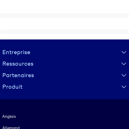
Visually hidden Text
Entreprise
Ressources
Partenaires
Produit
Langue
Anglais
Allemand