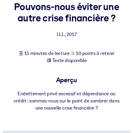
Bâtissez une main-d'œuvre plus saine et plus résiliente.
Pouvons-nous éviter une
autre crise financière ?
PAR SYSTÈME
Pour LMS/LXP
LLL
,
2017
Intégrez des connaissances vérifiées et concises dans votre
LMS/LXP pour de meilleurs résultats d'apprentissage.
15 minutes de lecture
10 points à retenir
Pour bibliothèques d'entreprise
Texte disponible
Enrichissez votre bibliothèque d'entreprise avec des connaissanc
commerciales fiables et prêtes à l'emploi.
Aperçu
Pour les systèmes d’IA
Alimentez vos systèmes d'IA avec des connaissances fiables et
Endettement privé excessif et dépendance au
structurées pour améliorer les résultats.
crédit : sommes-nous sur le point de sombrer dans
une nouvelle crise financière ?