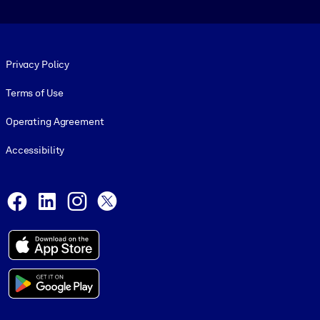
Footer legal
Privacy Policy
Terms of Use
Operating Agreement
Accessibility
Social and Apps
Facebook
LinkedIn
Instagram
X
© 1999-2026, getAbstract