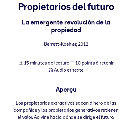
Bâtissez une main-d'œuvre plus saine et plus résiliente.
Propietarios del futuro
La emergente revolución de la
PAR SYSTÈME
Pour LMS/LXP
propiedad
Intégrez des connaissances vérifiées et concises dans votre
LMS/LXP pour de meilleurs résultats d'apprentissage.
Berrett-Koehler
,
2012
Pour bibliothèques d'entreprise
15 minutes de lecture
10 points à retenir
Enrichissez votre bibliothèque d'entreprise avec des connaissanc
Audio et texte
commerciales fiables et prêtes à l'emploi.
Pour les systèmes d’IA
Aperçu
Alimentez vos systèmes d'IA avec des connaissances fiables et
structurées pour améliorer les résultats.
Los propietarios extractivos sacan dinero de las
compañías y los propietarios generativos retienen
el valor. Adivine hacia dónde se dirige el futuro.