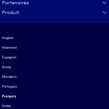
Partenaires
Produit
Langue
Anglais
Allemand
Espagnol
Russe
Mandarin
Portugais
Français
Arabe