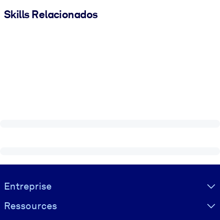
Skills Relacionados
Visually hidden Text
Entreprise
Ressources