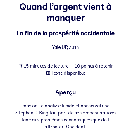
Bâtissez une main-d'œuvre plus saine et plus résiliente.
Quand l’argent vient à
manquer
PAR SYSTÈME
Pour LMS/LXP
La fin de la prospérité occidentale
Intégrez des connaissances vérifiées et concises dans votre
LMS/LXP pour de meilleurs résultats d'apprentissage.
Yale UP
,
2014
Pour bibliothèques d'entreprise
Enrichissez votre bibliothèque d'entreprise avec des connaissanc
15 minutes de lecture
10 points à retenir
commerciales fiables et prêtes à l'emploi.
Texte disponible
Pour les systèmes d’IA
Alimentez vos systèmes d'IA avec des connaissances fiables et
Aperçu
structurées pour améliorer les résultats.
Dans cette analyse lucide et conservatrice,
Stephen D. King fait part de ses préoccupations
face aux problèmes économiques que doit
affronter l’Occident.