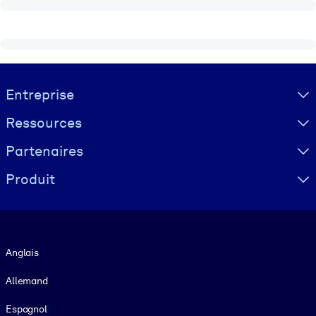
Visually hidden Text
Entreprise
Ressources
Partenaires
Produit
Langue
Anglais
Allemand
Espagnol