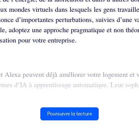
ux mondes virtuels dans lesquels les gens travail
annonce d’importantes perturbations, suivies d’une 
elle, adoptez une approche pragmatique et non théo
sation pour votre entreprise.
t Alexa peuvent déjà améliorer votre logement et v
stèmes d’IA à apprentissage automatique. Leur sophi
Poursuivre la lecture