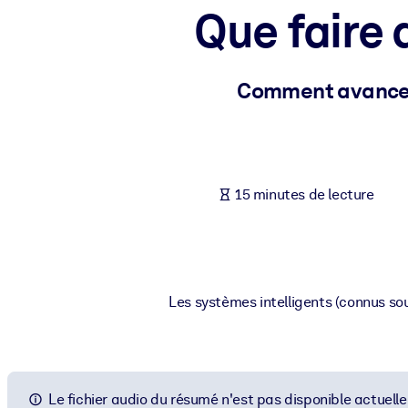
Que faire 
PAR SYSTÈME
Pour LMS/LXP
Intégrez des connaissances vérifiées et concises dans votre LMS/L
Comment avancer 
Pour bibliothèques d'entreprise
Enrichissez votre bibliothèque d'entreprise avec des connaissance
Pour les systèmes d’IA
15 minutes de lecture
Alimentez vos systèmes d'IA avec des connaissances fiables et stru
Les systèmes intelligents (connus sou
Le fichier audio du résumé n'est pas disponible actuell