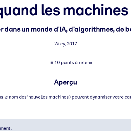
quand les machines 
XP pour de meilleurs résultats d'apprentissage.
dans un monde d’IA, d’algorithmes, de bo
s commerciales fiables et prêtes à l'emploi.
Wiley
,
2017
10 points à retenir
cturées pour améliorer les résultats.
Aperçu
s le nom des ‘nouvelles machines’) peuvent dynamiser votre carri
ement.