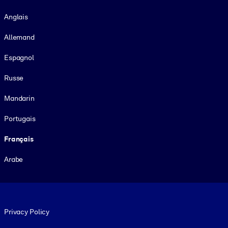
Langue
Anglais
Allemand
Espagnol
Russe
Mandarin
Portugais
Français
Arabe
Footer legal
Privacy Policy