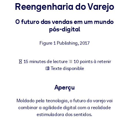
Bâtissez une main-d'œuvre plus saine et plus résiliente.
Reengenharia do Varejo
O futuro das vendas em um mundo
PAR SYSTÈME
Pour LMS/LXP
pós-digital
Intégrez des connaissances vérifiées et concises dans votre
LMS/LXP pour de meilleurs résultats d'apprentissage.
Figure 1 Publishing
,
2017
Pour bibliothèques d'entreprise
15 minutes de lecture
10 points à retenir
Enrichissez votre bibliothèque d'entreprise avec des connaissanc
Texte disponible
commerciales fiables et prêtes à l'emploi.
Pour les systèmes d’IA
Aperçu
Alimentez vos systèmes d'IA avec des connaissances fiables et
structurées pour améliorer les résultats.
Moldado pela tecnologia, o futuro do varejo vai
combinar a agilidade digital com a realidade
estimuladora dos sentidos.