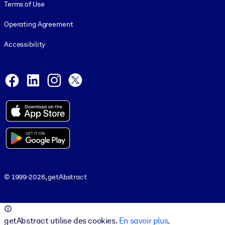
Terms of Use
Operating Agreement
Accessibility
Social and Apps
Facebook
LinkedIn
Instagram
X
© 1999-2026, getAbstract
© 1999-2026, getAbstract
getAbstract utilise des cookies.
En savoir plus
.