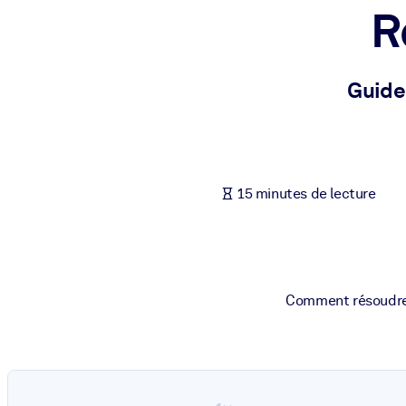
R
PAR SYSTÈME
Pour LMS/LXP
Intégrez des connaissances vérifiées et concises dans votre LMS/L
Guide
Pour bibliothèques d'entreprise
Enrichissez votre bibliothèque d'entreprise avec des connaissance
Pour les systèmes d’IA
15 minutes de lecture
Alimentez vos systèmes d'IA avec des connaissances fiables et stru
Comment résoudre 