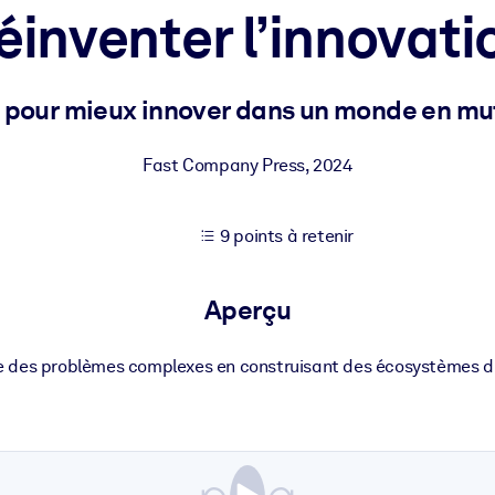
éinventer l’innovati
XP pour de meilleurs résultats d'apprentissage.
 pour mieux innover dans un monde en mu
s commerciales fiables et prêtes à l'emploi.
Fast Company Press
,
2024
9 points à retenir
cturées pour améliorer les résultats.
Aperçu
des problèmes complexes en construisant des écosystèmes d’i