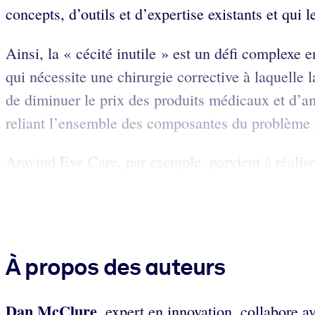
concepts, d’outils et d’expertise existants et qui
Ainsi, la « cécité inutile » est un défi complexe 
qui nécessite une chirurgie corrective à laquell
de diminuer le prix des produits médicaux et d’am
reliant l’ensemble des composantes du problème p
Aravind Eye Care, par exemple, parvient à réaliser
À propos des auteurs
Dan McClure
, expert en innovation, collabore a