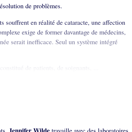
 résolution de problèmes.
s souffrent en réalité de cataracte, une affection
 complexe exige de former davantage de médecins,
ée serait inefficace. Seul un système intégré
onstitué de patients, de soignants, ...
Jennifer Wilde
nts.
travaille avec des laboratoires