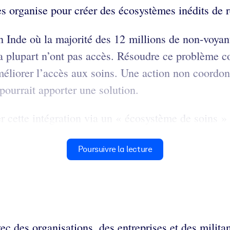
 les organise pour créer des écosystèmes inédits de
en Inde où la majorité des 12 millions de non-voyant
e la plupart n’ont pas accès. Résoudre ce problème
éliorer l’accès aux soins. Une action non coordonn
ourrait apporter une solution.
 cette intégration via un « écosystème de soins » c
Poursuivre la lecture
vec des organisations, des entreprises et des milita