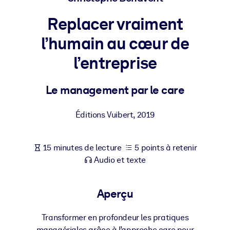
Bâtissez une main-d'œuvre plus saine et plus résiliente.
Replacer vraiment
PAR SYSTÈME
l’humain au cœur de
Pour LMS/LXP
l’entreprise
Intégrez des connaissances vérifiées et concises dans votre
LMS/LXP pour de meilleurs résultats d'apprentissage.
Le management par le care
Pour bibliothèques d'entreprise
Enrichissez votre bibliothèque d'entreprise avec des connaissanc
Éditions Vuibert
,
2019
commerciales fiables et prêtes à l'emploi.
Pour les systèmes d’IA
15 minutes de lecture
5 points à retenir
Alimentez vos systèmes d'IA avec des connaissances fiables et
Audio et texte
structurées pour améliorer les résultats.
Aperçu
Transformer en profondeur les pratiques
managériales grâce à l’approche care pour