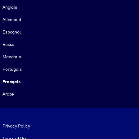
Langue
Anglais
Allemand
Espagnol
Russe
Mandarin
Portugais
Français
Arabe
Footer legal
Privacy Policy
Terms of Use