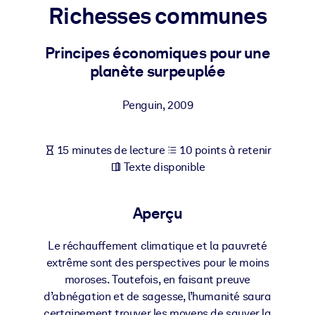
Bâtissez une main-d'œuvre plus saine et plus résiliente.
Richesses communes
Principes économiques pour une
PAR SYSTÈME
Pour LMS/LXP
planète surpeuplée
Intégrez des connaissances vérifiées et concises dans votre
LMS/LXP pour de meilleurs résultats d'apprentissage.
Penguin
,
2009
Pour bibliothèques d'entreprise
15 minutes de lecture
10 points à retenir
Enrichissez votre bibliothèque d'entreprise avec des connaissanc
Texte disponible
commerciales fiables et prêtes à l'emploi.
Pour les systèmes d’IA
Aperçu
Alimentez vos systèmes d'IA avec des connaissances fiables et
structurées pour améliorer les résultats.
Le réchauffement climatique et la pauvreté
extrême sont des perspectives pour le moins
moroses. Toutefois, en faisant preuve
d’abnégation et de sagesse, l’humanité saura
certainement trouver les moyens de sauver la