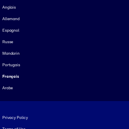
Langue
Anglais
Allemand
Espagnol
Russe
Mandarin
Portugais
Français
Arabe
Footer legal
Privacy Policy