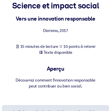
Bâtissez une main-d'œuvre plus saine et plus résiliente.
Science et impact social
Vers une innovation responsable
PAR SYSTÈME
Pour LMS/LXP
Diateino
,
2017
Intégrez des connaissances vérifiées et concises dans votre
LMS/LXP pour de meilleurs résultats d'apprentissage.
Pour bibliothèques d'entreprise
15 minutes de lecture
10 points à retenir
Texte disponible
Enrichissez votre bibliothèque d'entreprise avec des connaissanc
commerciales fiables et prêtes à l'emploi.
Aperçu
Pour les systèmes d’IA
Alimentez vos systèmes d'IA avec des connaissances fiables et
Découvrez comment l’innovation responsable
structurées pour améliorer les résultats.
peut contribuer au bien social.