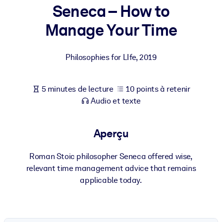
Bâtissez une main-d'œuvre plus saine et plus résiliente.
Seneca – How to
Manage Your Time
PAR SYSTÈME
Pour LMS/LXP
Philosophies for LIfe
,
2019
Intégrez des connaissances vérifiées et concises dans votre
LMS/LXP pour de meilleurs résultats d'apprentissage.
5 minutes de lecture
10 points à retenir
Pour bibliothèques d'entreprise
Audio et texte
Enrichissez votre bibliothèque d'entreprise avec des connaissanc
commerciales fiables et prêtes à l'emploi.
Aperçu
Pour les systèmes d’IA
Alimentez vos systèmes d'IA avec des connaissances fiables et
Roman Stoic philosopher Seneca offered wise,
structurées pour améliorer les résultats.
relevant time management advice that remains
applicable today.