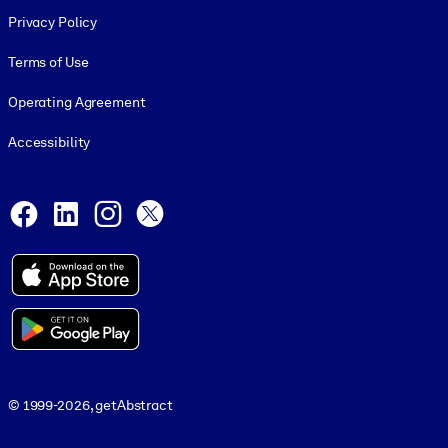
Footer legal
Privacy Policy
Terms of Use
Operating Agreement
Accessibility
Social and Apps
Facebook
LinkedIn
Instagram
X
© 1999-2026, getAbstract
© 1999-2026, getAbstract