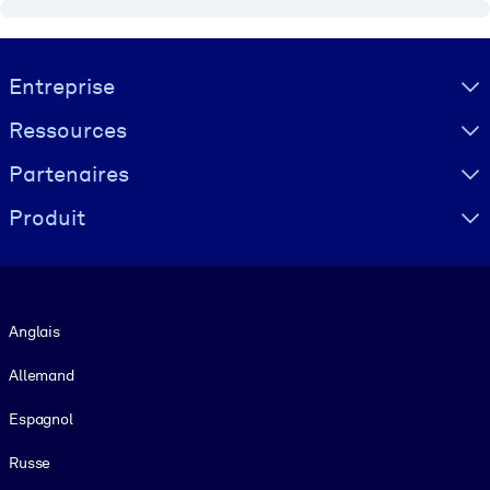
Visually hidden Text
Entreprise
Ressources
Partenaires
Produit
Langue
Anglais
Allemand
Espagnol
Russe