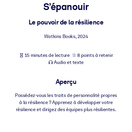
Bâtissez une main-d'œuvre plus saine et plus résiliente.
S’épanouir
Le pouvoir de la résilience
PAR SYSTÈME
Pour LMS/LXP
Watkins Books
,
2024
Intégrez des connaissances vérifiées et concises dans votre
LMS/LXP pour de meilleurs résultats d'apprentissage.
Pour bibliothèques d'entreprise
15 minutes de lecture
8 points à retenir
Audio et texte
Enrichissez votre bibliothèque d'entreprise avec des connaissanc
commerciales fiables et prêtes à l'emploi.
Aperçu
Pour les systèmes d’IA
Alimentez vos systèmes d'IA avec des connaissances fiables et
Possédez-vous les traits de personnalité propres
structurées pour améliorer les résultats.
à la résilience ? Apprenez à développer votre
résilience et dirigez des équipes plus résilientes.