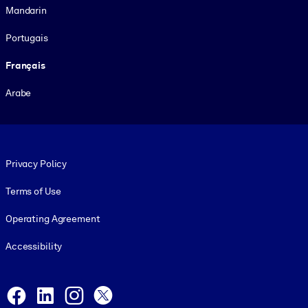
Mandarin
Portugais
Français
Arabe
Footer legal
Privacy Policy
Terms of Use
Operating Agreement
Accessibility
Social and Apps
Facebook
LinkedIn
Instagram
X