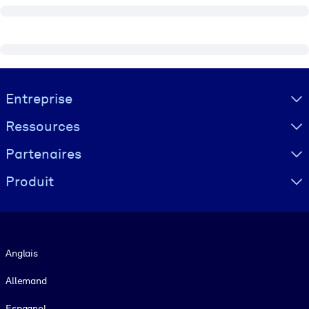
Visually hidden Text
Entreprise
Ressources
Partenaires
Produit
Langue
Anglais
Allemand
Espagnol