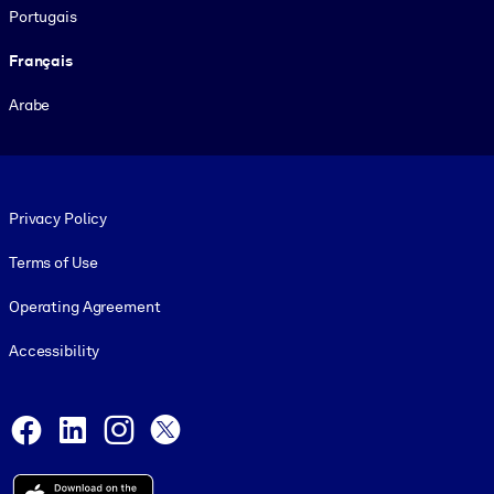
Portugais
Français
Arabe
Footer legal
Privacy Policy
Terms of Use
Operating Agreement
Accessibility
Social and Apps
Facebook
LinkedIn
Instagram
X