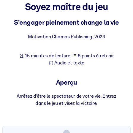
Bâtissez une main-d'œuvre plus saine et plus résiliente.
Soyez maître du jeu
S’engager pleinement change la vie
PAR SYSTÈME
Pour LMS/LXP
Motivation Champs Publishing
,
2023
Intégrez des connaissances vérifiées et concises dans votre
LMS/LXP pour de meilleurs résultats d'apprentissage.
Pour bibliothèques d'entreprise
15 minutes de lecture
8 points à retenir
Audio et texte
Enrichissez votre bibliothèque d'entreprise avec des connaissanc
commerciales fiables et prêtes à l'emploi.
Aperçu
Pour les systèmes d’IA
Alimentez vos systèmes d'IA avec des connaissances fiables et
Arrêtez d’être le spectateur de votre vie. Entrez
structurées pour améliorer les résultats.
dans le jeu et visez la victoire.