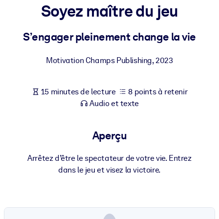
Bâtissez une main-d'œuvre plus saine et plus résiliente.
Soyez maître du jeu
S’engager pleinement change la vie
PAR SYSTÈME
Pour LMS/LXP
Motivation Champs Publishing
,
2023
Intégrez des connaissances vérifiées et concises dans votre
LMS/LXP pour de meilleurs résultats d'apprentissage.
Pour bibliothèques d'entreprise
15 minutes de lecture
8 points à retenir
Audio et texte
Enrichissez votre bibliothèque d'entreprise avec des connaissanc
commerciales fiables et prêtes à l'emploi.
Aperçu
Pour les systèmes d’IA
Alimentez vos systèmes d'IA avec des connaissances fiables et
Arrêtez d’être le spectateur de votre vie. Entrez
structurées pour améliorer les résultats.
dans le jeu et visez la victoire.