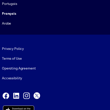
Portugais
Français
Arabe
Footer legal
Privacy Policy
Terms of Use
Operating Agreement
Accessibility
Social and Apps
Facebook
LinkedIn
Instagram
X